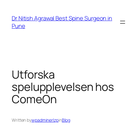
Skip
to
Dr Nitish Agrawal Best Spine Surgeon in
content
Pune
Utforska
spelupplevelsen hos
ComeOn
Written by
wpadminerlzp
in
Blog