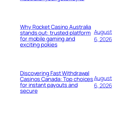
Why Rocket Casino Australia
August
stands out: trusted platform
for mobile gaming and
6, 2026
exciting pokies
Discovering Fast Withdrawal
August
Casinos Canada: Top choices
for instant payouts and
6, 2026
secure