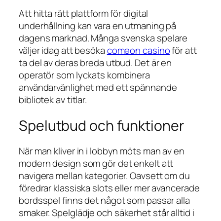
Att hitta rätt plattform för digital
underhållning kan vara en utmaning på
dagens marknad. Många svenska spelare
väljer idag att besöka
comeon casino
för att
ta del av deras breda utbud. Det är en
operatör som lyckats kombinera
användarvänlighet med ett spännande
bibliotek av titlar.
Spelutbud och funktioner
När man kliver in i lobbyn möts man av en
modern design som gör det enkelt att
navigera mellan kategorier. Oavsett om du
föredrar klassiska slots eller mer avancerade
bordsspel finns det något som passar alla
smaker.
Spelglädje och säkerhet
står alltid i