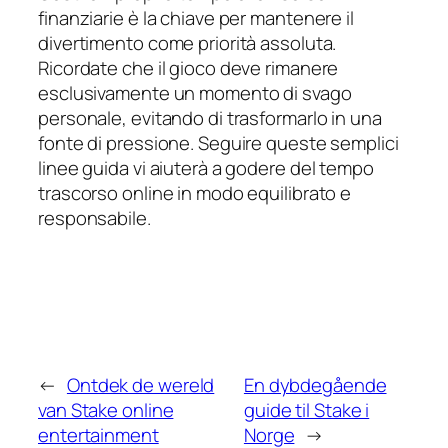
finanziarie è la chiave per mantenere il
divertimento come priorità assoluta.
Ricordate che il gioco deve rimanere
esclusivamente un momento di svago
personale, evitando di trasformarlo in una
fonte di pressione. Seguire queste semplici
linee guida vi aiuterà a godere del tempo
trascorso online in modo equilibrato e
responsabile.
←
Ontdek de wereld
En dybdegående
van Stake online
guide til Stake i
entertainment
Norge
→