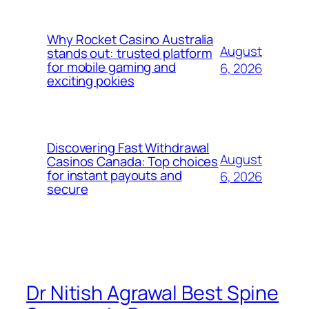
Why Rocket Casino Australia
August
stands out: trusted platform
for mobile gaming and
6, 2026
exciting pokies
Discovering Fast Withdrawal
August
Casinos Canada: Top choices
for instant payouts and
6, 2026
secure
Dr Nitish Agrawal Best Spine