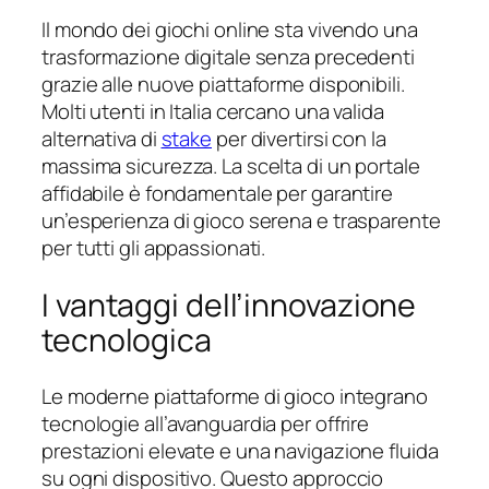
Il mondo dei giochi online sta vivendo una
trasformazione digitale senza precedenti
grazie alle nuove piattaforme disponibili.
Molti utenti in Italia cercano una valida
alternativa di
stake
per divertirsi con la
massima sicurezza. La scelta di un portale
affidabile è fondamentale per garantire
un’esperienza di gioco serena e trasparente
per tutti gli appassionati.
I vantaggi dell’innovazione
tecnologica
Le moderne piattaforme di gioco integrano
tecnologie all’avanguardia per offrire
prestazioni elevate e una navigazione fluida
su ogni dispositivo. Questo approccio