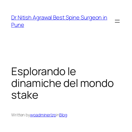
Skip
to
Dr Nitish Agrawal Best Spine Surgeon in
content
Pune
Esplorando le
dinamiche del mondo
stake
Written by
wpadminerlzp
in
Blog