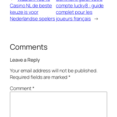
Casino NL de beste
compte lucky8 : guide
keuze is voor
complet pour les
Nederlandse spelers
joueurs français
→
Comments
Leave a Reply
Your email address will not be published.
Required fields are marked
*
Comment
*