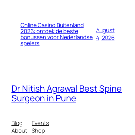
Online Casino Buitenland
August
2026: ontdek de beste
bonussen voor Nederlandse
4, 2026
spelers
Dr Nitish Agrawal Best Spine
Surgeon in Pune
Blog
Events
About
Shop