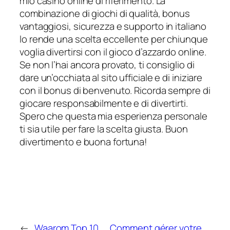
mio casinò online di riferimento. La
combinazione di giochi di qualità, bonus
vantaggiosi, sicurezza e supporto in italiano
lo rende una scelta eccellente per chiunque
voglia divertirsi con il gioco d’azzardo online.
Se non l’hai ancora provato, ti consiglio di
dare un’occhiata al sito ufficiale e di iniziare
con il bonus di benvenuto. Ricorda sempre di
giocare responsabilmente e di divertirti.
Spero che questa mia esperienza personale
ti sia utile per fare la scelta giusta. Buon
divertimento e buona fortuna!
←
Waarom Top 10
Comment gérer votre