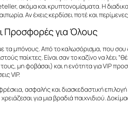
teller, ακόμα και κρυπτονομίσματα. Η διαδικασ
αιπωρία. Αν έχεις κερδίσει ποτέ και περίμενες
ι Προσφορές για Όλους
ε τα μπόνους. Από το καλωσόρισμα, που σου δ
τούς παίκτες. Είναι σαν το καζίνο να λέει “θέ
σε τους, μη φοβάσαι) και η ενότητα για VIP πρ
εις VIP.
α φρέσκια, ασφαλής και διασκεδαστική επιλογή 
ρειάζεσαι για μια βραδιά παιχνιδιού. Δοκίμασ