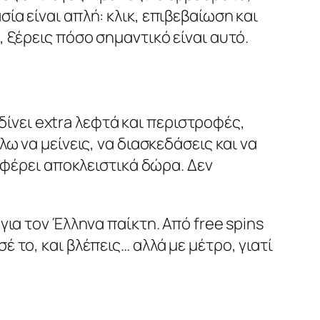
ία είναι απλή: κλικ, επιβεβαίωση και
, ξέρεις πόσο σημαντικό είναι αυτό.
ίνει extra λεφτά και περιστροφές,
λω να μείνεις, να διασκεδάσεις και να
οσφέρει αποκλειστικά δώρα. Δεν
για τον Έλληνα παίκτη. Από free spins
έ το, και βλέπεις… αλλά με μέτρο, γιατί