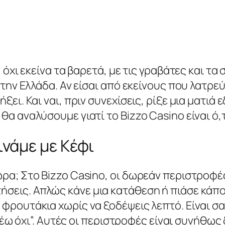
 όχι εκείνα τα βαρετά, με τις γραβάτες και τα 
 στην Ελλάδα. Αν είσαι από εκείνους που λατρ
ξει. Και ναι, πριν συνεχίσεις, ρίξε μια ματιά 
θα αναλύσουμε γιατί το Bizzo Casino είναι ό,τ
νάμε με Κέφι
ρα; Στο Bizzo Casino, οι δωρεάν περιστροφές 
σεις. Απλώς κάνε μια κατάθεση ή πιάσε κάπο
φρουτάκια χωρίς να ξοδέψεις λεπτό. Είναι σαν 
ε λέω όχι”. Αυτές οι περιστροφές είναι συνήθως