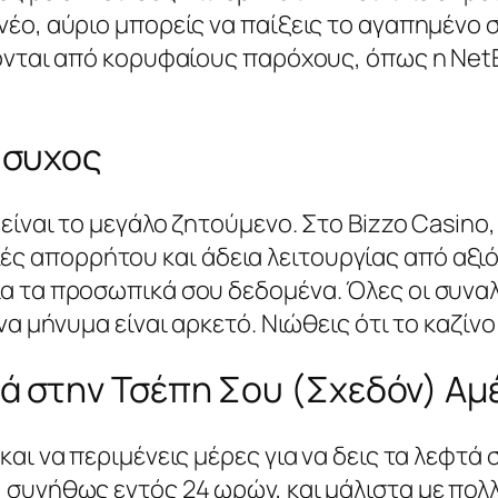
νέο, αύριο μπορείς να παίξεις το αγαπημένο σ
χονται από κορυφαίους παρόχους, όπως η NetE
Ήσυχος
 είναι το μεγάλο ζητούμενο. Στο Bizzo Casino,
ς απορρήτου και άδεια λειτουργίας από αξι
ια τα προσωπικά σου δεδομένα. Όλες οι συναλ
ένα μήνυμα είναι αρκετό. Νιώθεις ότι το καζίνο
ά στην Τσέπη Σου (Σχεδόν) Α
και να περιμένεις μέρες για να δεις τα λεφτά 
, συνήθως εντός 24 ωρών, και μάλιστα με πολ