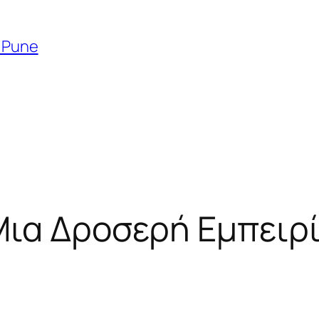
n Pune
 Μια Δροσερή Εμπειρ