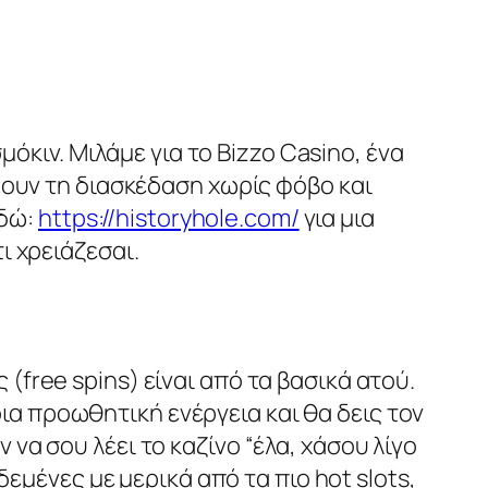
σμόκιν. Μιλάμε για το Bizzo Casino, ένα
εύουν τη διασκέδαση χωρίς φόβο και
εδώ:
https://historyhole.com/
για μια
ι χρειάζεσαι.
(free spins) είναι από τα βασικά ατού.
ια προωθητική ενέργεια και θα δεις τον
να σου λέει το καζίνο “έλα, χάσου λίγο
 δεμένες με μερικά από τα πιο hot slots,