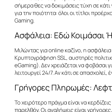
σήμερα θες να δοκιμάσεις τύχη σε κάτι 
για την ποιότητα: όλοι οι τίτλοι προέρ
Gaming.
Ασφάλεια: Εδώ Κοιμάσαι 
Μιλώντας για online καζίνο, η ασφάλεια
Κρυπτογράφηση SSL, αυστηρές πολιτικέ
eGaming). Δεν χρειάζεται να φοβάσαι γ
λειτουργεί 24/7. Αν κάτι σε απασχολεί, 
Γρήγορες Πληρωμές: Λεφτ
Το χειρότερο πράγμα είναι να κερδίζεις 
παρελθόν. Οι αναλήψεις είναι γρήγορες