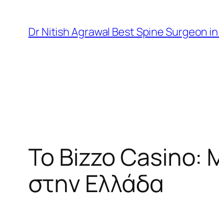
Skip
to
Dr Nitish Agrawal Best Spine Surgeon i
content
Το Bizzo Casino:
στην Ελλάδα