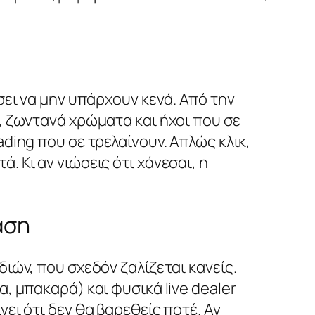
ίσει να μην υπάρχουν κενά. Από την
ά, ζωντανά χρώματα και ήχοι που σε
ading που σε τρελαίνουν. Απλώς κλικ,
. Κι αν νιώσεις ότι χάνεσαι, η
άση
διών, που σχεδόν ζαλίζεται κανείς.
α, μπακαρά) και φυσικά live dealer
νει ότι δεν θα βαρεθείς ποτέ. Αν