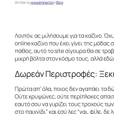
Written by
wpadminerlzp
in
Blog
Λοιπόν, ας μιλήσουμε για τα καζίνο. Όχι,
online καζίνο που έχει γίνει της μόδας
πάθος, αυτό το site σίγουρα θα σε τραβή
μικρή βόλτα στον κόσμο τους, αλλά εδώ 
Δωρεάν Περιστροφές: Ξεκι
Πρώτα απ’ όλα, ποιος δεν αγαπάει τα δώ
Ούτε κρυψώνες, ούτε περίπλοκες απαιτή
εαυτό σου να γυρίζει τους τροχούς των 
στο παιχνίδι” και εσύ λες “ναι, φίλε, δ